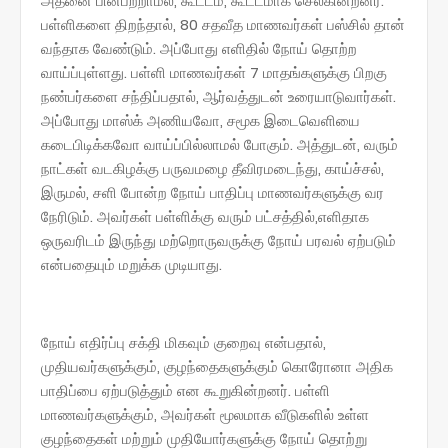
அதனை பின்பற்றாமல், கூட்டம், கூட்டமாக செல்கின்றனர்.
பள்ளிகளை திறந்தால், 80 சதவீத மாணவர்கள் பஸ்சில் தான்
வந்தாக வேண்டும். அப்போது எளிதில் நோய் தொற்ற
வாய்ப்புள்ளது. பள்ளி மாணவர்கள் 7 மாதங்களுக்கு பிறகு
நண்பர்களை சந்திப்பதால், ஆர்வத்துடன் உரையாடுவார்கள்.
அப்போது மாஸ்க் அணியவோ, சமூக இடைவெளியை
கடைபிடிக்கவோ வாய்ப்பில்லாமல் போகும். அத்துடன், வரும்
நாட்கள் வடகிழக்கு பருவமழை தீவிரமடைந்து, காய்ச்சல்,
இருமல், சளி போன்ற நோய் பாதிப்பு மாணவர்களுக்கு வர
நேரிடும். அவர்கள் பள்ளிக்கு வரும் பட்சத்தில்,எளிதாக
ஒருவரிடம் இருந்து மற்றொருவருக்கு நோய் பரவல் ஏற்படும்
என்பதையும் மறுக்க முடியாது.
நோய் எதிர்ப்பு சக்தி மிகவும் குறைவு என்பதால்,
முதியவர்களுக்கும், குழந்தைகளுக்கும் கொரோனா அதிக
பாதிப்பை ஏற்படுத்தும் என கூறுகின்றனர். பள்ளி
மாணவர்களுக்கும், அவர்கள் மூலமாக வீடுகளில் உள்ள
குழந்தைகள் மற்றும் முதியோர்களுக்கு நோய் தொற்று