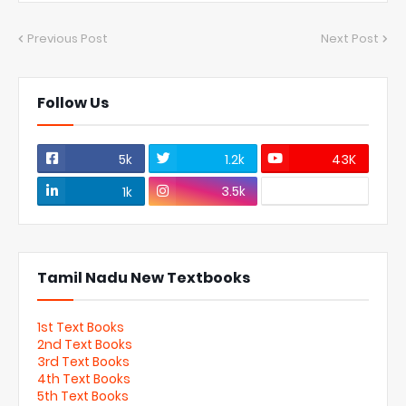
Previous Post
Next Post
Follow Us
5k
1.2k
43K
3.5k
1k
Tamil Nadu New Textbooks
1st Text Books
2nd Text Books
3rd Text Books
4th Text Books
5th Text Books