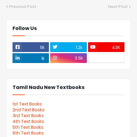
Previous Post
Next Post
Follow Us
5k
1.2k
43K
3.5k
1k
Tamil Nadu New Textbooks
1st Text Books
2nd Text Books
3rd Text Books
4th Text Books
5th Text Books
6th Text Books