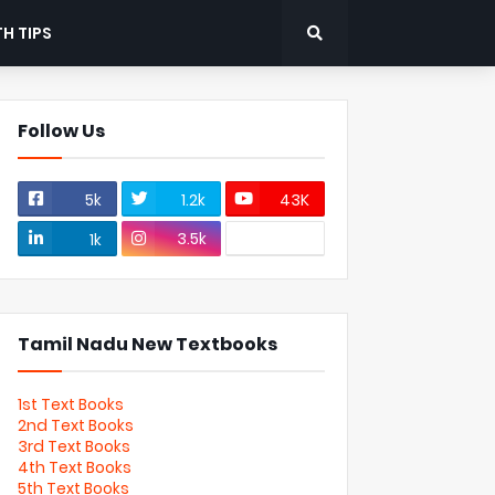
H TIPS
Follow Us
5k
1.2k
43K
3.5k
1k
Tamil Nadu New Textbooks
1st Text Books
2nd Text Books
3rd Text Books
4th Text Books
5th Text Books