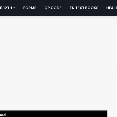
11,12TH
FORMS
QR CODE
TN TEXT BOOKS
HEALT
load