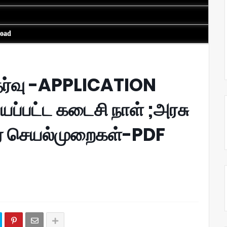
load
ேர்வு -APPLICATION
்யப்பட்ட கடைசி நாள் ;அரசு
ர் செயல்முறைகள்-PDF