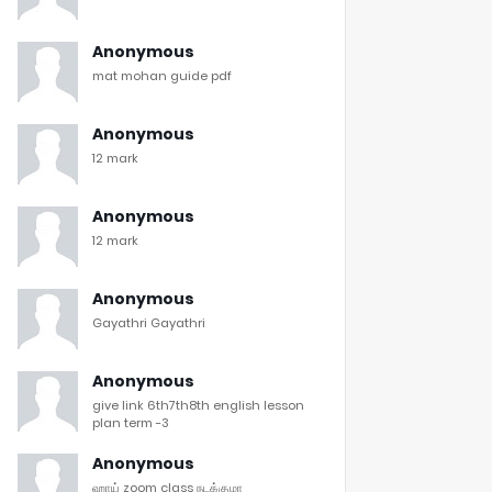
Anonymous
mat mohan guide pdf
Anonymous
12 mark
Anonymous
12 mark
Anonymous
Gayathri Gayathri
Anonymous
give link 6th7th8th english lesson
plan term -3
Anonymous
ஹாய் zoom class நடக்குமா