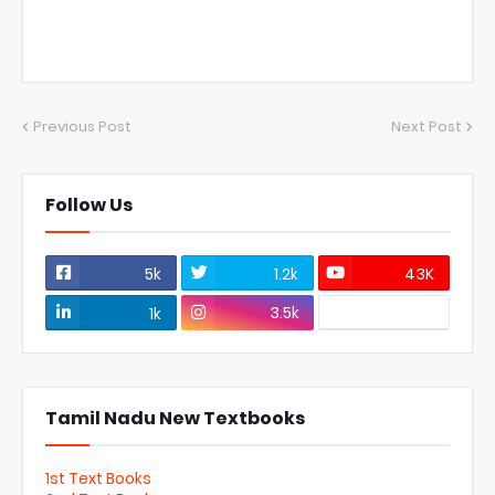
Previous Post
Next Post
Follow Us
5k
1.2k
43K
3.5k
1k
Tamil Nadu New Textbooks
1st Text Books