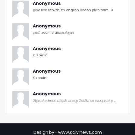
Anonymous
give link 6th7th8th english lesson plan term -3
Anonymous
ஹாய் zoom class நடக்குமா
Anonymous
K. Kamini
Anonymous
K.kamini
Anonymous
அது என்னங்கடா தமிழன் வரலாறு வெளிய வர கூடாது என்று ...
Design by -
www.Kalvinews.com