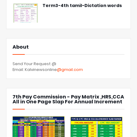
Term3-4th tamil-Dictation words
About
Send Your Request @
Email: Kalvinewsonline
@gmail.com
7th Pay Commission - Pay Matrix ,HRS,CCA
All in One Page Slap For Annual Increment