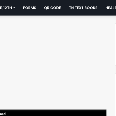
11,12TH
FORMS
QR CODE
TN TEXT BOOKS
HEALT
load