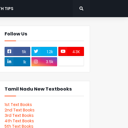
H TIPS
Follow Us
5k
1.2k
43K
3.5k
1k
Tamil Nadu New Textbooks
1st Text Books
2nd Text Books
3rd Text Books
4th Text Books
5th Text Books