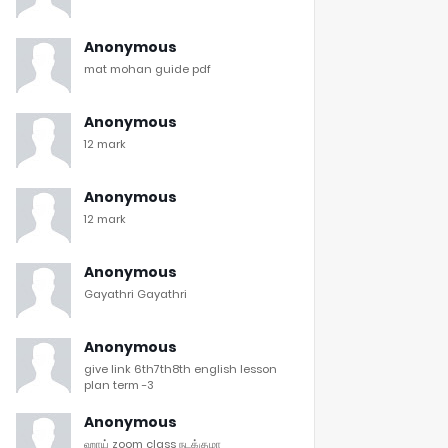
Anonymous
mat mohan guide pdf
Anonymous
12 mark
Anonymous
12 mark
Anonymous
Gayathri Gayathri
Anonymous
give link 6th7th8th english lesson
plan term -3
Anonymous
ஹாய் zoom class நடக்குமா