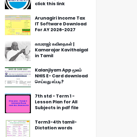
click this link
Arunagiri Income Tax
IT Software Download
For AY 2026-2027
காமராஜர் கவிதைகள் |
Kamarajar Kavithaigal
in Tamil
Kalanjiyam App மூலம்
NHIS E- Card download
செய்வது எப்படி?
7th std - Term 1 -
Lesson Plan for All
Subjects in pdf file
Term3-4th tamil-
Dictation words