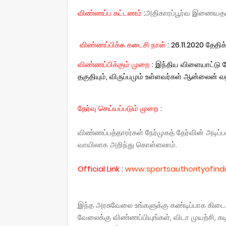
விண்ணப்ப கட்டணம்
:
அதிகாரப்பூர்வ இணையதளத
விண்ணப்பிக்க கடைசி நாள்
: 26.11.2020 தேதி
விண்ணப்பிக்கும் முறை
: இந்திய விளையாட்டு 
தகுதியும், விருப்பமும் உள்ளவர்கள் ஆன்லைன்
தேர்வு செய்யப்படும் முறை
:
விண்ணப்பத்தாரர்கள் நேர்முகத் தேர்வின் அடிப்
வாயிலாக அறிந்து கொள்ளலாம்.
Official
Link
:
www.sportsauthorityofindia
இந்த அரசுவேலை உங்களுக்கு கண்டிப்பாக கிடைக்க
வேலைக்கு விண்ணப்பியுங்கள், விடா முயற்சி, கட