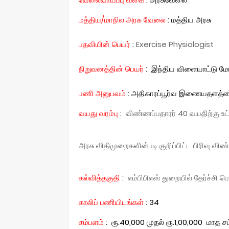
மத்திய/மாநில அரசு வேலை
: மத்திய அரசு
:
Exercise Physiologist
பதவியின் பெயர்
நிறுவனத்தின் பெயர்
:
இந்திய விளையாட்டு ம
பணி அனுபவம்
: அதிகாரப்பூர்வ இணையதளத்தைப
வயது வரம்பு
:
விண்ணப்பதாரர் 40 வயதிற்கு உ
அரசு விதிமுறைகளின்படி குறிப்பிட்ட பிரிவு விண
கல்வித்தகுதி
: எம்பிபிஎஸ் துறையில் தேர்ச்சி 
காலிப் பணியிடங்கள்
: 34
சம்பளம்
: ரூ.40,000 முதல் ரூ.1,00,000 மாத 