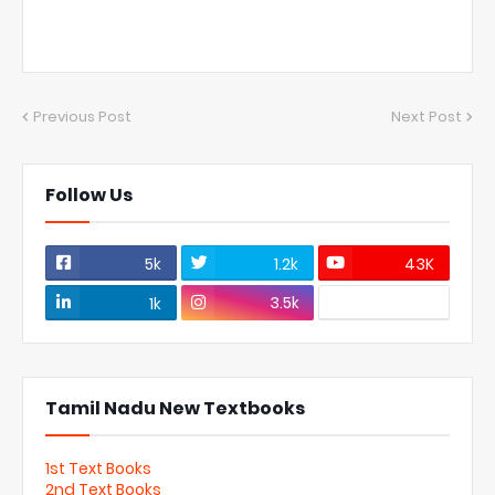
Previous Post
Next Post
Follow Us
5k
1.2k
43K
3.5k
1k
Tamil Nadu New Textbooks
1st Text Books
2nd Text Books