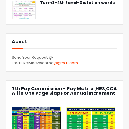
Term3-4th tamil-Dictation words
About
Send Your Request @
Email: Kalvinewsonline
@gmail.com
7th Pay Commission - Pay Matrix ,HRS,CCA
All in One Page Slap For Annual Increment