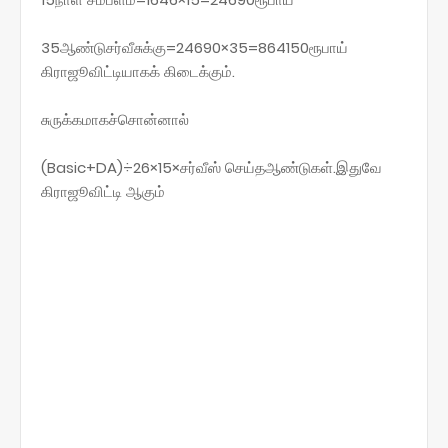
35ஆண்டுசர்வீசுக்கு=24690×35=864150ரூபாய்
கிராஜூவிட்டியாகக் கிடைக்கும்.
சுருக்கமாகச்சொன்னால்
(Basic+DA)÷26×15×சர்வீஸ் செய்தஆண்டுகள்.இதுவே
கிராஜூவிட்டி ஆகும்