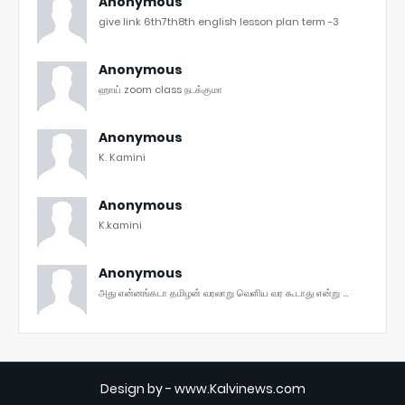
Anonymous
give link 6th7th8th english lesson plan term -3
Anonymous
ஹாய் zoom class நடக்குமா
Anonymous
K. Kamini
Anonymous
K.kamini
Anonymous
அது என்னங்கடா தமிழன் வரலாறு வெளிய வர கூடாது என்று ...
Design by -
www.Kalvinews.com