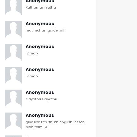
Anonymous
Rathamani ratha
Anonymous
mat mohan guide pdf
Anonymous
12 mark
Anonymous
12 mark
Anonymous
Gayathri Gayathri
Anonymous
give link 6th7th8th english lesson
plan term -3