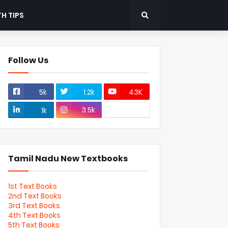
H TIPS
Follow Us
5k
1.2k
43K
3.5k
1k
Tamil Nadu New Textbooks
1st Text Books
2nd Text Books
3rd Text Books
4th Text Books
5th Text Books