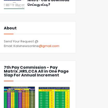
NHIS E- Card download
செய்வது எப்படி?
About
Send Your Request @
Email: Kalvinewsonline
@gmail.com
7th Pay Commission - Pay
Matrix ,HRS,CCA All in One Page
Slap For Annual Increment