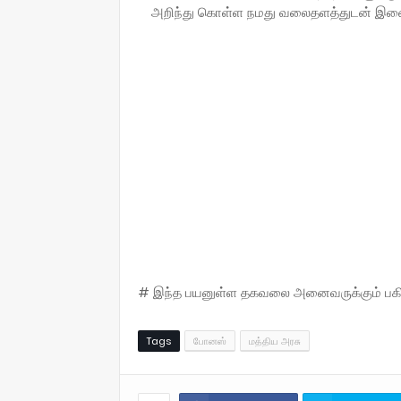
அறிந்து கொள்ள நமது வலைதளத்துடன் இணை
# இந்த பயனுள்ள தகவலை அனைவருக்கும் பகிருங
Tags
போனஸ்
மத்திய அரசு