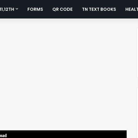
11,12TH
FORMS
QR CODE
TN TEXT BOOKS
HEALT
load