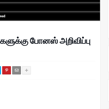
load
களுக்கு போனஸ் அறிவிப்பு