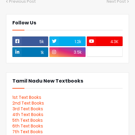
Previous Post
Next Post
Follow Us
5k
1.2k
43K
3.5k
1k
Tamil Nadu New Textbooks
1st Text Books
2nd Text Books
3rd Text Books
4th Text Books
5th Text Books
6th Text Books
7th Text Books