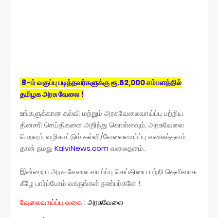
8-ம் வகுப்பு படித்தவர்களுக்கு ரூ.62,000 சம்பளத்தில்
தமிழக அரசு வேலை !
உங்களுக்கான கல்வி மற்றும் அரசுவேலைவாய்ப்பு பற்றிய
தினசரி செய்திகளை அறிந்து கொள்ளவும், அரசுவேலை
பெறவும் வழிகாட்டும் கல்வி/வேலைவாய்ப்பு வலைத்தளம்
தான் நமது
KalviNews.com
வலைதளம்..
இன்றைய அரசு வேலை வாய்ப்பு செய்தியை பற்றி தெளிவாக
கீழே பார்ப்போம் வாருங்கள் நண்பர்களே !
வேலைவாய்ப்பு வகை
:
அரசுவேலை