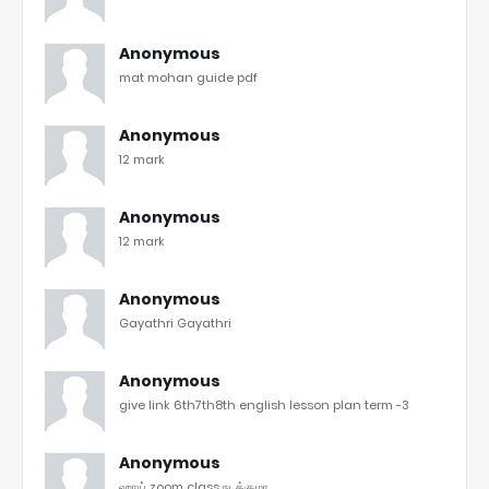
Anonymous
mat mohan guide pdf
Anonymous
12 mark
Anonymous
12 mark
Anonymous
Gayathri Gayathri
Anonymous
give link 6th7th8th english lesson plan term -3
Anonymous
ஹாய் zoom class நடக்குமா