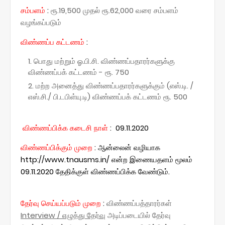
சம்பளம்
:
ரூ.19,500 முதல் ரூ.62,000 வரை சம்பளம்
வழங்கப்படும்
விண்ணப்ப கட்டணம்
:
பொது மற்றும் ஓ.பி.சி. விண்ணப்பதாரர்களுக்கு
விண்ணப்பக் கட்டணம் - ரூ. 750
மற்ற அனைத்து விண்ணப்பதாரர்களுக்கும் (எஸ்.டி. /
எஸ்.சி./ பி.டபிள்யு.டி) விண்ணப்பக் கட்டணம் ரூ. 500
விண்ணப்பிக்க கடைசி நாள்
:
09.11.2020
விண்ணப்பிக்கும் முறை
:
ஆன்லைன் வழியாக
http://www.tnausms.in/ என்ற இணையதளம் மூலம்
09.11.2020 தேதிக்குள் விண்ணப்பிக்க வேண்டும்.
தேர்வு செய்யப்படும் முறை
:
விண்ணப்பத்தாரர்கள்
Interview / எழுத்து தேர்வு
அடிப்படையில் தேர்வு