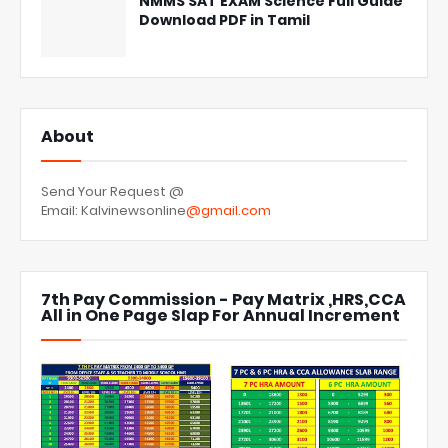
NMMS SAT EXAM Science Full Guide
Download PDF in Tamil
About
Send Your Request @
Email: Kalvinewsonline
@gmail.com
7th Pay Commission - Pay Matrix ,HRS,CCA
All in One Page Slap For Annual Increment