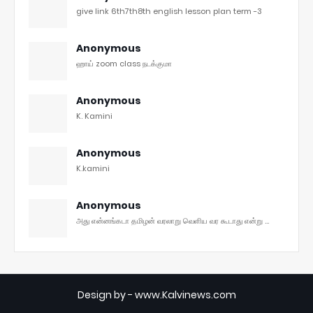
give link 6th7th8th english lesson plan term -3
Anonymous
ஹாய் zoom class நடக்குமா
Anonymous
K. Kamini
Anonymous
K.kamini
Anonymous
அது என்னங்கடா தமிழன் வரலாறு வெளிய வர கூடாது என்று ...
Design by -
www.Kalvinews.com