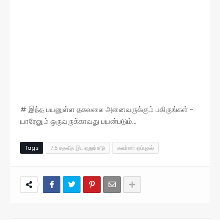
# இந்த பயனுள்ள தகவலை அனைவருக்கும் பகிருங்கள் -
யாரேனும் ஒருவருக்காவது பயன்படும்...
Tags
7.5 சதவீத இட ஒதுக்கீடு
கவர்னர் ஒப்புதல்