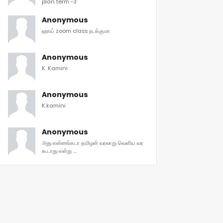
plan term -3
Anonymous
ஹாய் zoom class நடக்குமா
Anonymous
K. Kamini
Anonymous
K.kamini
Anonymous
அது என்னங்கடா தமிழன் வரலாறு வெளிய வர
கூடாது என்று ...