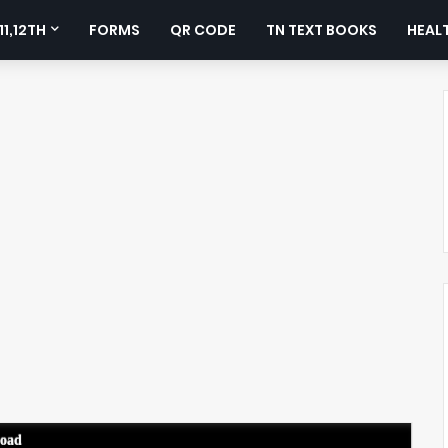
11,12TH
FORMS
QR CODE
TN TEXT BOOKS
HEALT
load