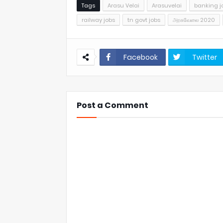
Tags
Arasu Velai
Arasuvelai
banking j
railway jobs
tn govt jobs
அரசுவேலை 2020
Facebook
Twitter
Post a Comment