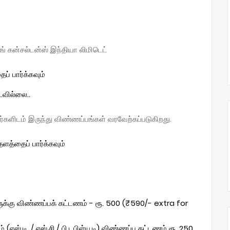
ங் கன்சல்டன்ஸ் இந்தியா லிமிடெட்
் பார்க்கவும்
படவில்லை..
ர்களிடம் இருந்து விண்ணப்பங்கள் வரவேற்கப்படுகிறது.
த்தைப் பார்க்கவும்
ுக்கு விண்ணப்பக் கட்டணம் - ரூ. 500 (₹590/- extra for
்.டி. / எஸ்.சி./ பி.டபிள்யு.டி) விண்ணப்ப கட்டணம் ரூ. 250