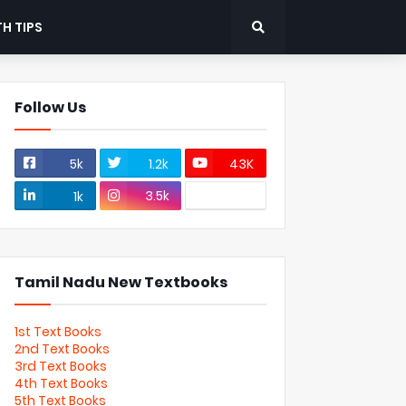
H TIPS
Follow Us
5k
1.2k
43K
3.5k
1k
Tamil Nadu New Textbooks
1st Text Books
2nd Text Books
3rd Text Books
4th Text Books
5th Text Books