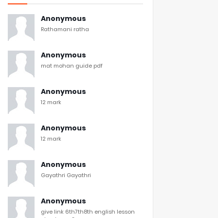
Anonymous
Rathamani ratha
Anonymous
mat mohan guide pdf
Anonymous
12 mark
Anonymous
12 mark
Anonymous
Gayathri Gayathri
Anonymous
give link 6th7th8th english lesson