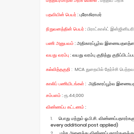
மத்திய/மாநில அரசு வேலை
:
மத்திய அரசு
:
புரோகிராமர்
பதவியின் பெயர்
நிறுவனத்தின் பெயர்
:
பிராட்காஸ்ட் இன்ஜினியரி
பணி அனுபவம்
: அதிகாரப்பூர்வ இணையதளத்தைப
வயது வரம்பு
: வயது வரம்பு குறித்து குறிப்பிடப்
கல்வித்தகுதி
: MCA துறையில் தேர்ச்சி பெற்றவ
காலிப் பணியிடங்கள்
:
அதிகாரப்பூர்வ இணையதள
சம்பளம்
:
ரூ.44,000
விண்ணப்ப கட்டணம்
:
பொது மற்றும் ஓ.பி.சி. விண்ணப்பதாரர்கள
every additional post applied)
மற்ற அனைத்து விண்ணப்பதாரர்களுக்கும் (எஸ