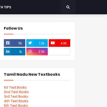
H TIPS
Follow Us
5k
1.2k
43K
3.5k
1k
Tamil Nadu New Textbooks
1st Text Books
2nd Text Books
3rd Text Books
4th Text Books
5th Text Books