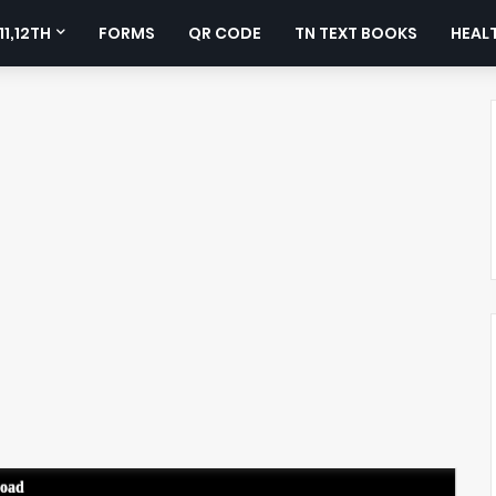
11,12TH
FORMS
QR CODE
TN TEXT BOOKS
HEALT
load