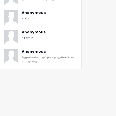
Anonymous
K. Kamini
Anonymous
K.kamini
Anonymous
அது என்னங்கடா தமிழன் வரலாறு வெளிய வர
கூடாது என்று ...