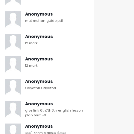
Anonymous
mat mohan guide pdf
Anonymous
12 mark
Anonymous
12 mark
Anonymous
Gayathri Gayathri
Anonymous
give link 6th7th8th english lesson
plan term -3
Anonymous
ஹாய் zoom class நடக்குமா