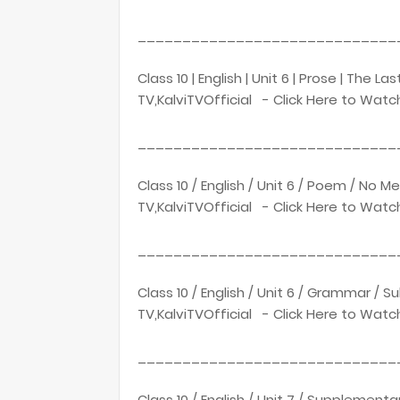
_____________________________
Class 10 | English | Unit 6 | Prose | The La
TV,KalviTVOfficial - Click Here to Watc
_____________________________
Class 10 / English / Unit 6 / Poem / No M
TV,KalviTVOfficial - Click Here to Watc
_____________________________
Class 10 / English / Unit 6 / Grammar /
TV,KalviTVOfficial - Click Here to Watc
_____________________________
Class 10 / English / Unit 7 / Supplementa