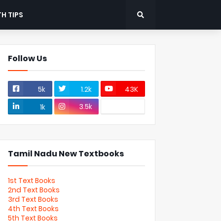
H TIPS
Follow Us
5k
1.2k
43K
3.5k
1k
Tamil Nadu New Textbooks
1st Text Books
2nd Text Books
3rd Text Books
4th Text Books
5th Text Books