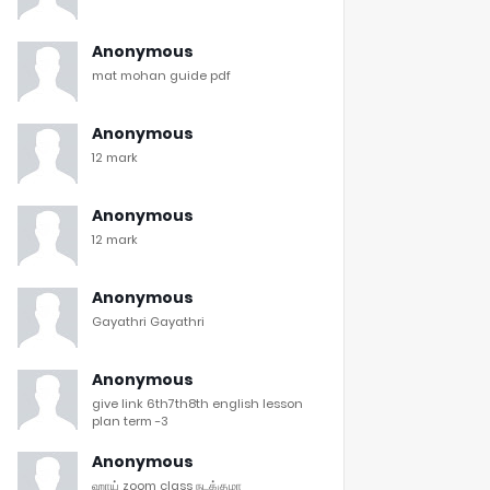
Anonymous
mat mohan guide pdf
Anonymous
12 mark
Anonymous
12 mark
Anonymous
Gayathri Gayathri
Anonymous
give link 6th7th8th english lesson
plan term -3
Anonymous
ஹாய் zoom class நடக்குமா