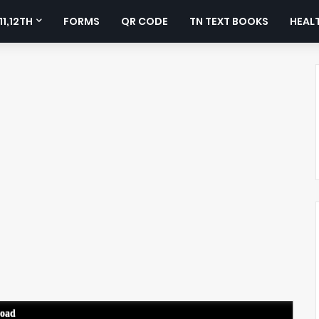
11,12TH
FORMS
QR CODE
TN TEXT BOOKS
HEALT
load