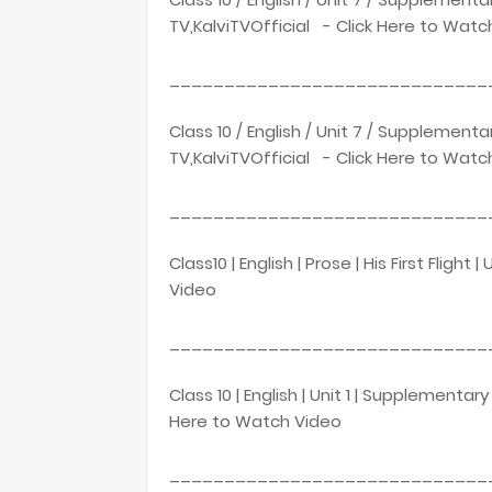
TV,KalviTVOfficial - Click Here to Watc
_____________________________
Class 10 / English / Unit 7 / Supplement
TV,KalviTVOfficial - Click Here to Watc
_____________________________
Class10 | English | Prose | His First Flight
Video
_____________________________
Class 10 | English | Unit 1 | Supplementar
Here to Watch Video
_____________________________