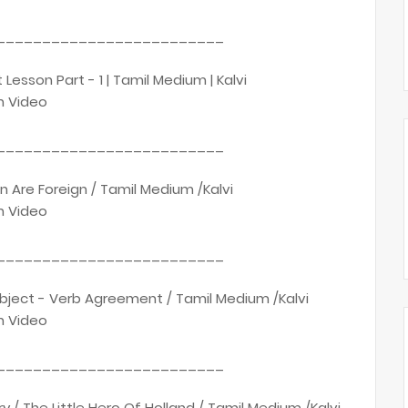
_________________________
st Lesson Part - 1 | Tamil Medium | Kalvi
h Video
_________________________
en Are Foreign / Tamil Medium /Kalvi
h Video
_________________________
 Subject - Verb Agreement / Tamil Medium /Kalvi
h Video
_________________________
ry / The Little Hero Of Holland / Tamil Medium /Kalvi