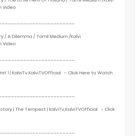
h Video
_________________________
ary / A Dilemma / Tamil Medium /Kalvi
h Video
_________________________
 | Unit 1 | KalviTv,KalviTVOfficial - Click Here to Watch
_________________________
y story | The Tempest | kalviTv,KalviTVOfficial - Click
_________________________