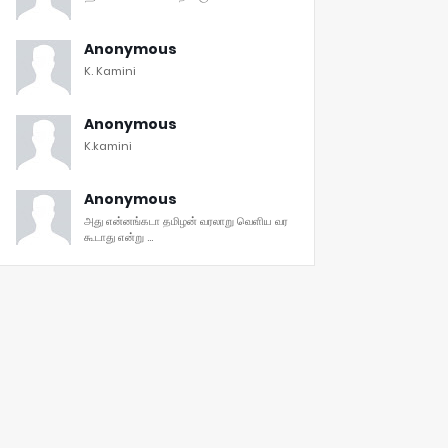
Anonymous
K. Kamini
Anonymous
K.kamini
Anonymous
அது என்னங்கடா தமிழன் வரலாறு வெளிய வர
கூடாது என்று ...