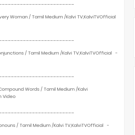
_________________________
m Every Woman / Tamil Medium /Kalvi TV,KalviTVOfficial
_________________________
Conjunctions / Tamil Medium /Kalvi TV,KalviTVOfficial -
_________________________
y / Compound Words / Tamil Medium /Kalvi
h Video
_________________________
Pronouns / Tamil Medium /Kalvi TV,KalviTVOfficial -