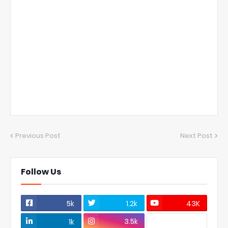
Previous Post
Next Post
Follow Us
5k
1.2k
43K
3.5k
1k