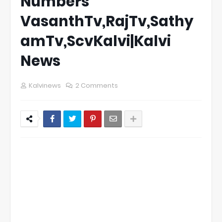
Numbers
VasanthTv,RajTv,Sathy
amTv,ScvKalvi|Kalvi
News
Kalvinews
2 Comments