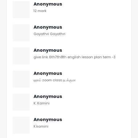
Anonymous
12 mark
Anonymous
Gayathri Gayathri
Anonymous
give link 6th7th8th english lesson plan term -3
Anonymous
ஹாய் zoom class நடக்குமா
Anonymous
K. Kamini
Anonymous
K.kamini