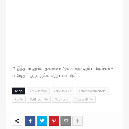
# இந்த பயனுள்ள தகவலை அனைவருக்கும் பகிருங்கள் -
யாரேனும் ஒருவருக்காவது பயன்படும்...
Tags
kalvi news
kalvi tv live
Kalvitholaikatchi
RajTv
SathyamTv
ScvKalvi
VasanthTv