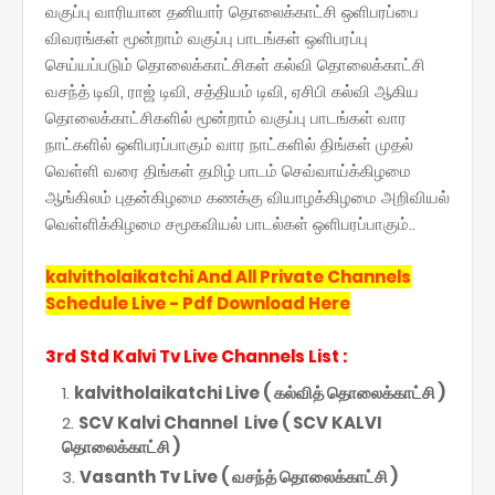
வகுப்பு வாரியான தனியார் தொலைக்காட்சி ஒளிபரப்பை
விவரங்கள் மூன்றாம் வகுப்பு பாடங்கள் ஒளிபரப்பு
செய்யப்படும் தொலைக்காட்சிகள் கல்வி தொலைக்காட்சி
வசந்த் டிவி, ராஜ் டிவி, சத்தியம் டிவி, ஏசிபி கல்வி ஆகிய
தொலைக்காட்சிகளில் மூன்றாம் வகுப்பு பாடங்கள் வார
நாட்களில் ஒளிபரப்பாகும் வார நாட்களில் திங்கள் முதல்
வெள்ளி வரை திங்கள் தமிழ் பாடம் செவ்வாய்க்கிழமை
ஆங்கிலம் புதன்கிழமை கணக்கு வியாழக்கிழமை அறிவியல்
வெள்ளிக்கிழமை சமூகவியல் பாடல்கள் ஒளிபரப்பாகும்..
kalvitholaikatchi And All Private Channels
Schedule Live - Pdf Download Here
3rd Std Kalvi Tv Live
Channels List
:
kalvitholaikatchi Live ( கல்வித் தொலைக்காட்சி )
SCV Kalvi Channel Live ( SCV KALVI
தொலைக்காட்சி )
Vasanth Tv Live ( வசந்த் தொலைக்காட்சி )