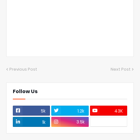
Previous Post
Next Post
Follow Us
5k
1.2k
43K
3.5k
1k