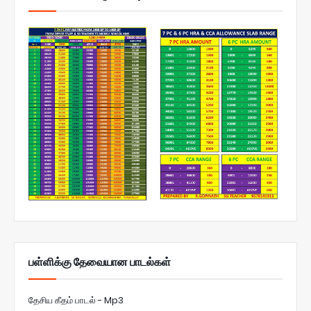
பள்ளிக்கு தேவையான பாடல்கள்
தேசிய கீதம் பாடல் - Mp3