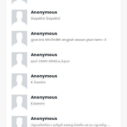
Anonymous
Gayathri Gayathri
Anonymous
give link 6th7th8th english lesson plan term -3
Anonymous
ஹாய் zoom class நடக்குமா
Anonymous
K. Kamini
Anonymous
K.kamini
Anonymous
அது என்னங்கடா தமிழன் வரலாறு வெளிய வர கூடாது என்று ...