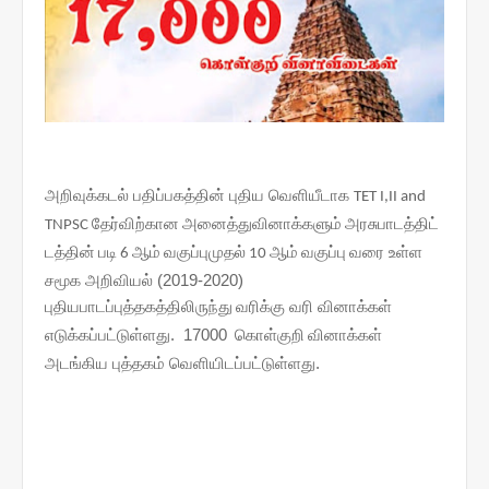
அறிவுக்கடல் பதிப்பகத்தின் புதிய வெளியீடாக
TET I,II and
தேர்விற்கான
அனைத்து
வினாக்களும்
அரசு
பாடத்திட்
TNPSC
டத்தின்
படி
ஆம்
வகுப்பு
முதல்
ஆம்
வகுப்பு
வரை உள்ள
6
10
சமூக அறிவியல் (2019-2020)
புதிய
பாடப்புத்தகத்திலிருந்து
வரிக்கு வரி வினாக்கள்
எடுக்கப்பட்டுள்ளது. 17000
கொள்குறி
வினாக்கள்
அடங்கிய புத்தகம் வெளியிடப்பட்டுள்ளது.