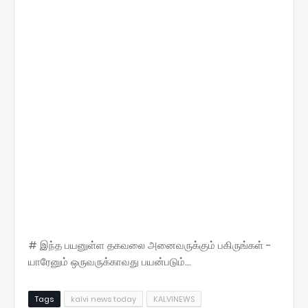
# இந்த பயனுள்ள தகவலை அனைவருக்கும் பகிருங்கள் -
யாரேனும் ஒருவருக்காவது பயன்படும்...
Tags
kalvi news today
KALVINEWS