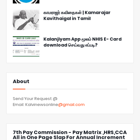
காமராஜர் கவிதைகள் | Kamarajar
Kavithaigal in Tamil
Kalanjiyam App மூலம் NHIS E- Card
download செய்வது எப்படி?
About
Send Your Request @
Email: Kalvinewsonline
@gmail.com
7th Pay Commission - Pay Matrix ,HRS,CCA
All in One Page Slap For Annual Increment