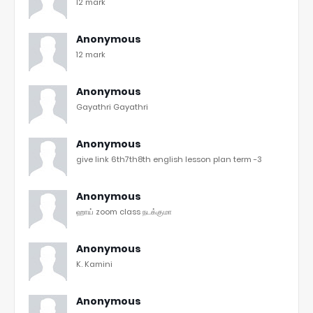
12 mark
Anonymous
12 mark
Anonymous
Gayathri Gayathri
Anonymous
give link 6th7th8th english lesson plan term -3
Anonymous
ஹாய் zoom class நடக்குமா
Anonymous
K. Kamini
Anonymous