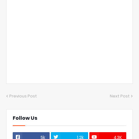
Previous Post
Next Post
Follow Us
5k
1.2k
43K