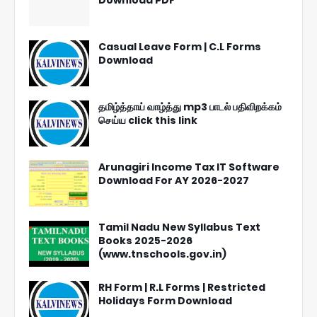
Casual Leave Form | C.L Forms
Download
தமிழ்த்தாய் வாழ்த்து mp3 பாடல் பதிவிறக்கம்
செய்ய click this link
Arunagiri Income Tax IT Software
Download For AY 2026-2027
Tamil Nadu New Syllabus Text
Books 2025-2026
(www.tnschools.gov.in)
RH Form | R.L Forms | Restricted
Holidays Form Download