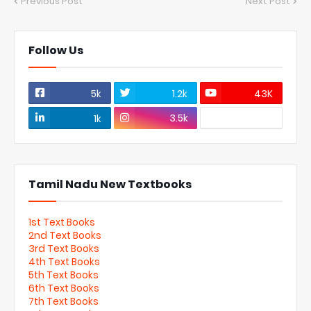
Previous Post
Next Post
Follow Us
5k
1.2k
43K
3.5k
1k
Tamil Nadu New Textbooks
1st Text Books
2nd Text Books
3rd Text Books
4th Text Books
5th Text Books
6th Text Books
7th Text Books