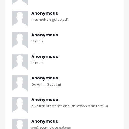
Anonymous
mat mohan guide pdf
Anonymous
12 mark
Anonymous
12 mark
Anonymous
Gayathri Gayathri
Anonymous
give link 6th7th8th english lesson plan term -3
Anonymous
ஹாய் zoom class நடக்குமா