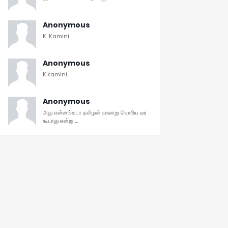
Anonymous
K. Kamini
Anonymous
K.kamini
Anonymous
அது என்னங்கடா தமிழன் வரலாறு வெளிய வர
கூடாது என்று ...