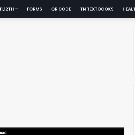
11,12TH
FORMS
QR CODE
TN TEXT BOOKS
HEALT
load