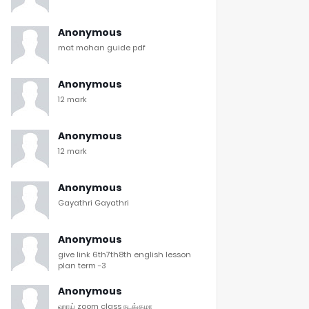
Anonymous
mat mohan guide pdf
Anonymous
12 mark
Anonymous
12 mark
Anonymous
Gayathri Gayathri
Anonymous
give link 6th7th8th english lesson
plan term -3
Anonymous
ஹாய் zoom class நடக்குமா