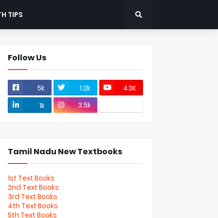
H TIPS
Follow Us
5k
1.2k
43K
3.5k
1k
Tamil Nadu New Textbooks
1st Text Books
2nd Text Books
3rd Text Books
4th Text Books
5th Text Books