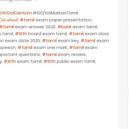
0thStdCentum
#100/100MarksinTamil
ிப்பெண்கள்
#tamil
exam paper presentation,
#tamil
exam answer 2020,
#bank
exam tamil,
tamil,
#10th
board exam tamil,
#tamil
exam class
ic exam date 2020,
#tamil
exam key,
#tamil
exam
 speech,
#tamil
exam one mark,
#tamil
exam
mportant questions,
#tamil
exam review,
y,
#10th
exam tamil,
#10th
public exam tamil,