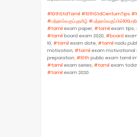
#10thStdTamil
#10thStdCentumTips
#1
#பத்தாம்வகுப்புதமிழ்
#பத்தாம்வகுப்பில்100மத
#tamil
exam paper,
#tamil
exam tips,
#tamil
board exam 2020,
#board
exam 
10,
#tamil
exam date,
#tamil
nadu publ
motivation,
#tamil
exam motivational
preparation,
#10th
public exam tamil i
#tamil
exam series,
#tamil
exam toda
#tamil
exam 2020