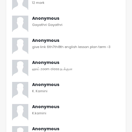
12 mark
Anonymous
Gayathri Gayathri
Anonymous
give link 6th7th8th english lesson plan term -3
Anonymous
ஹாய் zoom class நடக்குமா
Anonymous
K. Kamini
Anonymous
K.kamini
Anonymous