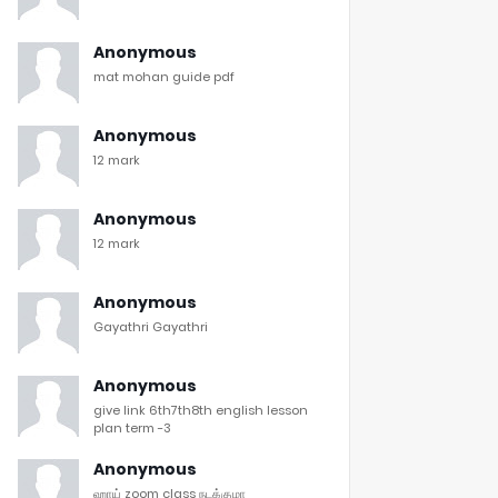
Anonymous
mat mohan guide pdf
Anonymous
12 mark
Anonymous
12 mark
Anonymous
Gayathri Gayathri
Anonymous
give link 6th7th8th english lesson
plan term -3
Anonymous
ஹாய் zoom class நடக்குமா