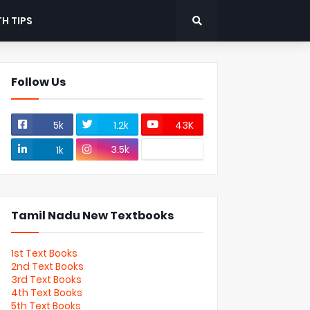
H TIPS
Follow Us
5k
1.2k
43K
3.5k
1k
Tamil Nadu New Textbooks
1st Text Books
2nd Text Books
3rd Text Books
4th Text Books
5th Text Books