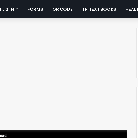
11,12TH
FORMS
QR CODE
TN TEXT BOOKS
HEALT
load