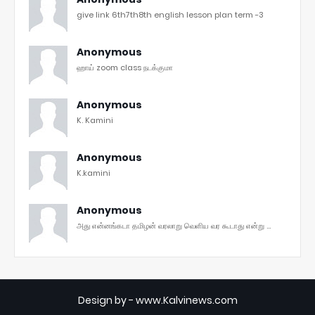
give link 6th7th8th english lesson plan term -3
Anonymous
ஹாய் zoom class நடக்குமா
Anonymous
K. Kamini
Anonymous
K.kamini
Anonymous
அது என்னங்கடா தமிழன் வரலாறு வெளிய வர கூடாது என்று ...
Design by -
www.Kalvinews.com