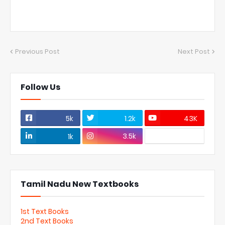
Previous Post
Next Post
Follow Us
5k
1.2k
43K
3.5k
1k
Tamil Nadu New Textbooks
1st Text Books
2nd Text Books