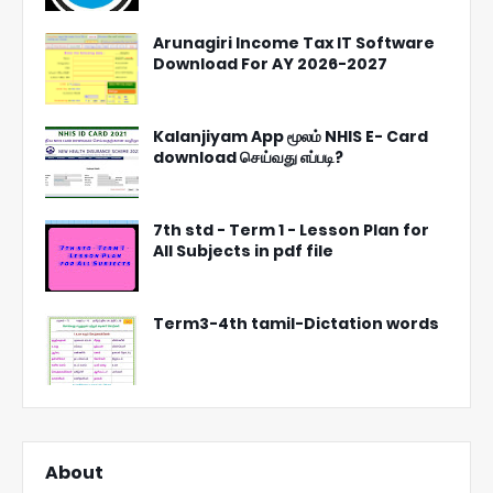
Arunagiri Income Tax IT Software
Download For AY 2026-2027
Kalanjiyam App மூலம் NHIS E- Card
download செய்வது எப்படி?
7th std - Term 1 - Lesson Plan for
All Subjects in pdf file
Term3-4th tamil-Dictation words
About