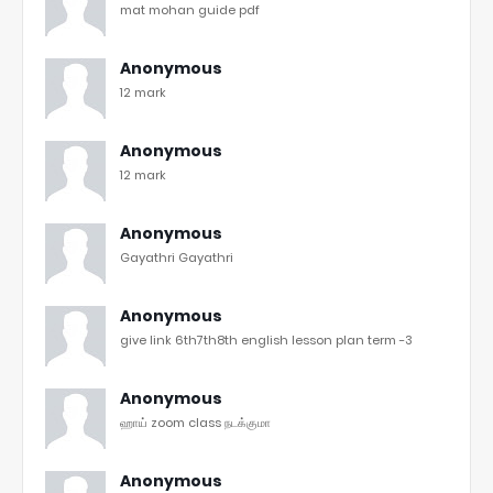
mat mohan guide pdf
Anonymous
12 mark
Anonymous
12 mark
Anonymous
Gayathri Gayathri
Anonymous
give link 6th7th8th english lesson plan term -3
Anonymous
ஹாய் zoom class நடக்குமா
Anonymous