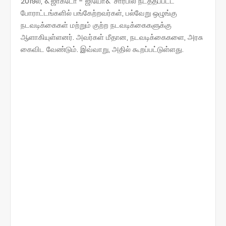
2019ல், &'ஜாக்டோ - ஜியோ&' சார்பில் நடத்தப்பட்ட
போராட்டங்களில் பங்கேற்றவர்கள், பல்வேறு ஒழுங்கு
நடவடிக்கைகள் மற்றும் குற்ற நடவடிக்கைகளுக்கு
ஆளாகியுள்ளனர். அவர்கள் மீதான, நடவடிக்கைகளை, அரசு
கைவிட வேண்டும். இவ்வாறு, அதில் கூறப்பட்டுள்ளது.