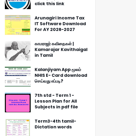
click this link
Arunagiri Income Tax
IT Software Download
For AY 2026-2027
காமராஜர் கவிதைகள் |
Kamarajar Kavithaigal
in Tamil
Kalanjiyam App மூலம்
NHIS E- Card download
செய்வது எப்படி?
7th std - Term 1 -
Lesson Plan for All
Subjects in pdf file
Term3-4th tamil-
Dictation words