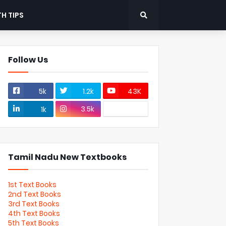
H TIPS
Follow Us
5k
1.2k
43K
3.5k
1k
Tamil Nadu New Textbooks
1st Text Books
2nd Text Books
3rd Text Books
4th Text Books
5th Text Books