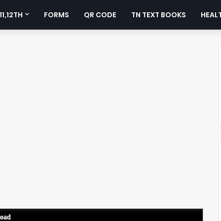
11,12TH
FORMS
QR CODE
TN TEXT BOOKS
HEALT
load