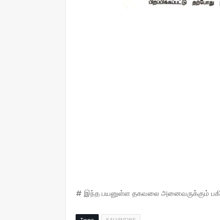
# இந்த பயனுள்ள தகவலை அனைவருக்கும் பகிருங
Tags
KALVINEWS