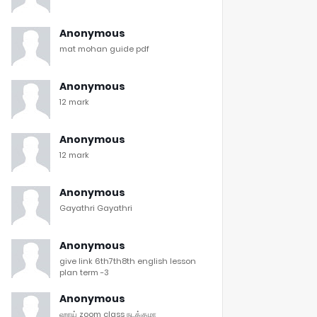
Anonymous
mat mohan guide pdf
Anonymous
12 mark
Anonymous
12 mark
Anonymous
Gayathri Gayathri
Anonymous
give link 6th7th8th english lesson
plan term -3
Anonymous
ஹாய் zoom class நடக்குமா