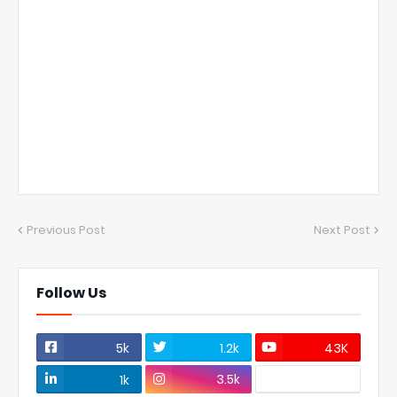
Previous Post
Next Post
Follow Us
5k
1.2k
43K
3.5k
1k