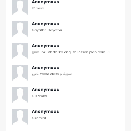
Anonymous
12 mark
Anonymous
Gayathri Gayathri
Anonymous
give link 6th7th8th english lesson plan term -3
Anonymous
ஹாய் zoom class நடக்குமா
Anonymous
K. Kamini
Anonymous
K.kamini