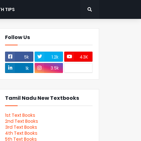
H TIPS
Follow Us
5k
1.2k
43K
3.5k
1k
Tamil Nadu New Textbooks
1st Text Books
2nd Text Books
3rd Text Books
4th Text Books
5th Text Books