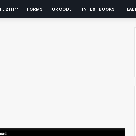
11,12TH
FORMS
QR CODE
TN TEXT BOOKS
HEALT
load