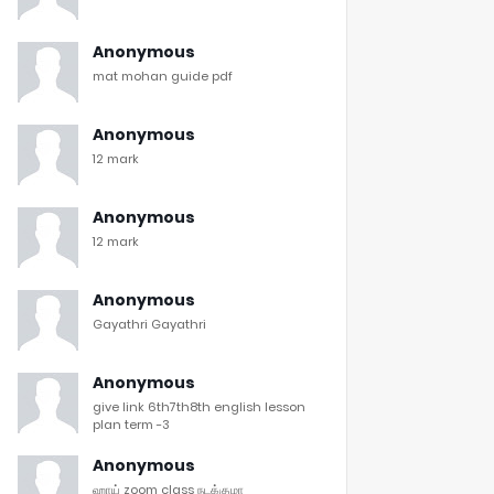
Anonymous
mat mohan guide pdf
Anonymous
12 mark
Anonymous
12 mark
Anonymous
Gayathri Gayathri
Anonymous
give link 6th7th8th english lesson
plan term -3
Anonymous
ஹாய் zoom class நடக்குமா