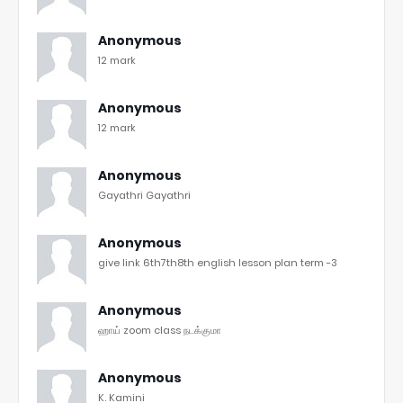
Anonymous
12 mark
Anonymous
12 mark
Anonymous
Gayathri Gayathri
Anonymous
give link 6th7th8th english lesson plan term -3
Anonymous
ஹாய் zoom class நடக்குமா
Anonymous
K. Kamini