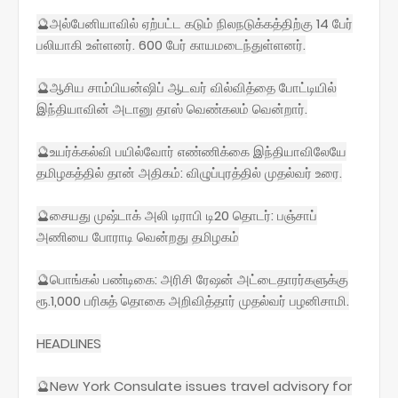
🔮அல்பேனியாவில் ஏற்பட்ட கடும் நிலநடுக்கத்திற்கு 14 பேர்
பலியாகி உள்ளனர். 600 பேர் காயமடைந்துள்ளனர்.
🔮ஆசிய சாம்பியன்ஷிப் ஆடவர் வில்வித்தை போட்டியில்
இந்தியாவின் அடானு தாஸ் வெண்கலம் வென்றார்.
🔮உயர்க்கல்வி பயில்வோர் எண்ணிக்கை இந்தியாவிலேயே
தமிழகத்தில் தான் அதிகம்: விழுப்புரத்தில் முதல்வர் உரை.
🔮சையது முஷ்டாக் அலி டிராபி டி20 தொடர்: பஞ்சாப்
அணியை போராடி வென்றது தமிழகம்
🔮பொங்கல் பண்டிகை: அரிசி ரேஷன் அட்டைதாரர்களுக்கு
ரூ.1,000 பரிசுத் தொகை அறிவித்தார் முதல்வர் பழனிசாமி.
HEADLINES
🔮New York Consulate issues travel advisory for