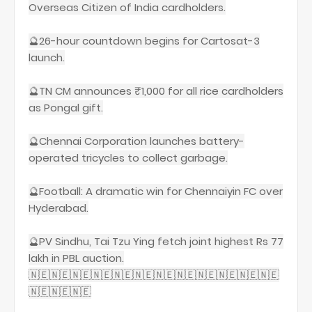
Overseas Citizen of India cardholders.
🔮26-hour countdown begins for Cartosat-3
launch.
🔮TN CM announces ₹1,000 for all rice cardholders
as Pongal gift.
🔮Chennai Corporation launches battery-
operated tricycles to collect garbage.
🔮Football: A dramatic win for Chennaiyin FC over
Hyderabad.
🔮PV Sindhu, Tai Tzu Ying fetch joint highest Rs 77
lakh in PBL auction.
🇳🇪🇳🇪🇳🇪🇳🇪🇳🇪🇳🇪🇳🇪🇳🇪🇳🇪🇳🇪🇳🇪🇳🇪
🇳🇪🇳🇪🇳🇪