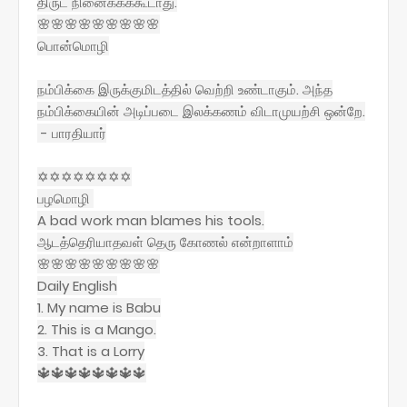
திருட நினைக்கக்கூடாது.
🌸🌸🌸🌸🌸🌸🌸🌸🌸
பொன்மொழி
நம்பிக்கை இருக்குமிடத்தில் வெற்றி உண்டாகும். அந்த
நம்பிக்கையின் அடிப்படை இலக்கணம் விடாமுயற்சி ஒன்றே.
- பாரதியார்
✡✡✡✡✡✡✡✡
பழமொழி
A bad work man blames his tools.
ஆடத்தெரியாதவள் தெரு கோணல் என்றாளாம்
🌸🌸🌸🌸🌸🌸🌸🌸🌸
Daily English
1. My name is Babu
2. This is a Mango.
3. That is a Lorry
🔱🔱🔱🔱🔱🔱🔱🔱