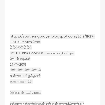
https://southkingprayer.blogspot.com/2019/11/27-
11-2019-t.html?m=1
👆👆👆👆👆👆👆👆
SOUTH KING PRAYER - காலை வழிபாட்டுச்
செயல்பாடுகள்
27-11-2019
🌸🌸🌸🌸🌸🌸🌸🌸🌸
இன்றைய திருக்குறள்
குறள்எண் - 281
அதிகாரம் : கள்ளாமை
எள்ளாமை வேண்டுவான் என்பான் எனைத்தொன்றும்