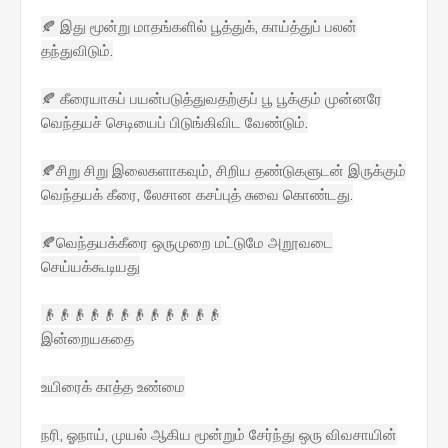
🍂 இது மூன்று மாதங்களில் பூத்துக், காய்த்துப் பலன்
தந்துவிடும்.
🍂 கீரையாகப் பயன்படுத்துவதற்குப் பூ பூக்கும் முன்னரே
வெந்தயச் செடியைப் பிடுங்கிவிட வேண்டும்.
🍂சிறு சிறு இலைகளாகவும், சிறிய தண்டுகளுடன் இருக்கும்
வெந்தயக் கீரை, லேசான கசப்புத் சுவை கொண்டது.
🍂வெந்தயக்கீரை ஒருமுறை மட்டுமே அறூவடை
செய்யக்கூடியது
👴👴👴👴👴👴👴👴👴👴👴👴
இன்றையகதை
உயிரைக் காத்த உண்மை
நரி, ஓநாய், முயல் ஆகிய மூன்றும் சேர்ந்து ஒரு விவசாயின்