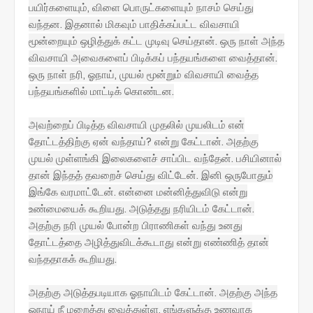
பயிர்களையும், விளை பொருட்களையும் நாசம் செய்து
வந்தன. இதனால் மிகவும் பாதிக்கப்பட்ட விவசாயி
மூன்றையும் ஒழித்துக் கட்ட முடிவு செய்தான். ஒரு நாள் அந்த
விவசாயி அவைகளைப் பிடிக்கப் பந்தயங்களை வைத்தான்.
ஒரு நாள் நரி, ஓநாய், முயல் மூன்றும் விவசாயி வைத்த
பந்தயங்களில் மாட்டிக் கொண்டன.
அவற்றைப் பிடித்த விவசாயி முதலில் முயலிடம் என்
தோட்டத்திற்கு ஏன் வந்தாய்? என்று கேட்டான். அதற்கு
முயல் முள்ளங்கி இலைகளைச் சாப்பிட வந்தேன். பசியினால்
தான் இந்தத் தவறைச் செய்து விட்டேன். இனி ஒருபோதும்
இங்கே வரமாட்டேன். என்னை மன்னித்துவிடு என்று
உண்மையைக் கூறியது. அடுத்தது நரியிடம் கேட்டான்.
அதற்கு நரி முயல் போன்ற பிராணிகள் வந்து உனது
தோட்டத்தை அழித்துவிடக்கூடாது என்று எண்ணித் தான்
வந்ததாகக் கூறியது.
அதற்கு அடுத்தபடியாக ஓநாயிடம் கேட்டான். அதற்கு அந்த
ஓநாய் நீ மறைத்து வைத்துள்ள, எங்களுக்கு உணவாக