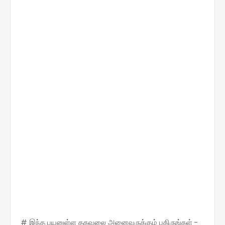
# இந்த பயனுள்ள தகவலை அனைவருக்கும் பகிருங்கள் -