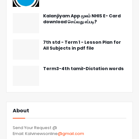
Kalanjiyam App மூலம் NHIS E- Card
download செய்வது எப்படி?
7th std - Term 1 - Lesson Plan for
All Subjects in pdf file
Term3-4th tamil-Dictation words
About
Send Your Request @
Email: Kalvinewsonline
@gmail.com