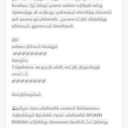
வேண்டிய ஆட்டுக்குட்டிகளை உண்ண வந்தேன் என்று
ஆணவத்துடன் கூறியது. மூன்றையும் விசாரித்த விவசாயி
தன் தவறை ஒப்புக்கொண்ட முயலை மட்டும் விடுவித்து
நரியையும், ஓநாயையும் கொன்றான்.
நீதி :
உண்மை நிச்சயம் வெல்லும்
🌿🌿🌿🌿🌿🌿🌿🌿
தொகுப்பு:
T.தென்னரசு. ஊ.ஒ.ந.நி.பள்ளி, காட்டூர், திருவள்ளூர்
மாவட்டம்.
🌿🌿🌿🌿🌿🌿🌿🌿
செய்திச்சுருக்கம்.
🔮தமிழக அரசு பள்ளிகளில் மாணவர் சேர்க்கையை
அதிகரிக்கும் நோக்கில் அரசுப் பள்ளிகளில் SPOKEN
ENGLISH பயிற்சிக்கு அரசாணை வெளியிடப்பட்டுள்ளது.