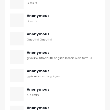
12 mark
Anonymous
12 mark
Anonymous
Gayathri Gayathri
Anonymous
give link 6th7th8th english lesson plan term -3
Anonymous
ஹாய் zoom class நடக்குமா
Anonymous
K. Kamini
Anonymous