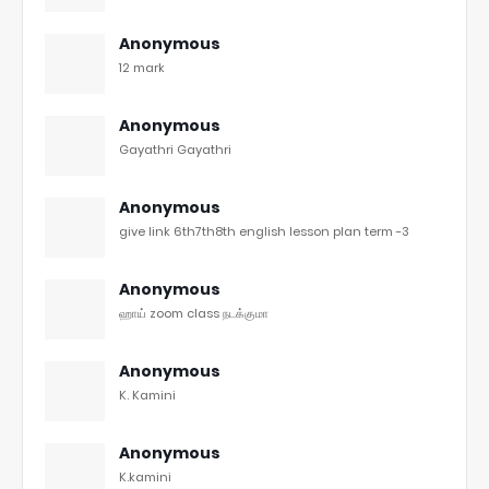
Anonymous
12 mark
Anonymous
Gayathri Gayathri
Anonymous
give link 6th7th8th english lesson plan term -3
Anonymous
ஹாய் zoom class நடக்குமா
Anonymous
K. Kamini
Anonymous
K.kamini