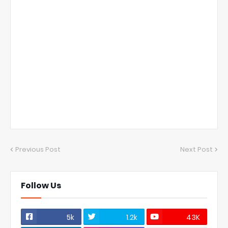
Previous Post
Next Post
Follow Us
5k
1.2k
43K