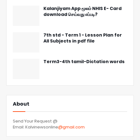
Kalanjiyam App மூலம் NHIS E- Card
download செய்வது எப்படி?
7th std - Term 1 - Lesson Plan for
All Subjects in pdf file
Term3-4th tamil-Dictation words
About
Send Your Request @
Email: Kalvinewsonline
@gmail.com