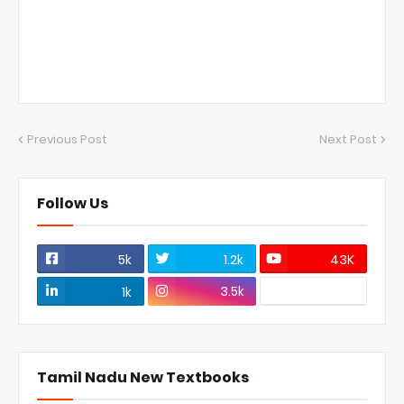
Previous Post
Next Post
Follow Us
5k
1.2k
43K
3.5k
1k
Tamil Nadu New Textbooks