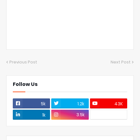
Previous Post
Next Post
Follow Us
5k
1.2k
43K
3.5k
1k