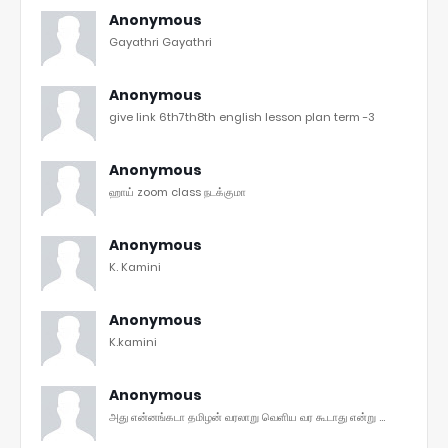
Anonymous
Gayathri Gayathri
Anonymous
give link 6th7th8th english lesson plan term -3
Anonymous
ஹாய் zoom class நடக்குமா
Anonymous
K. Kamini
Anonymous
K.kamini
Anonymous
அது என்னங்கடா தமிழன் வரலாறு வெளிய வர கூடாது என்று ...