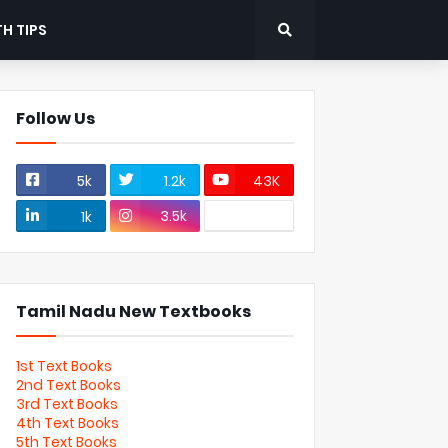
H TIPS
Follow Us
5k
1.2k
43K
3.5k
1k
Tamil Nadu New Textbooks
1st Text Books
2nd Text Books
3rd Text Books
4th Text Books
5th Text Books