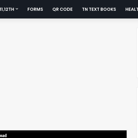
11,12TH
FORMS
QR CODE
TN TEXT BOOKS
HEALT
load