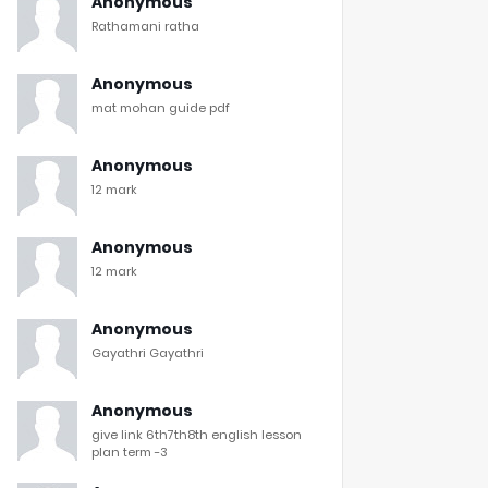
Anonymous
Rathamani ratha
Anonymous
mat mohan guide pdf
Anonymous
12 mark
Anonymous
12 mark
Anonymous
Gayathri Gayathri
Anonymous
give link 6th7th8th english lesson
plan term -3