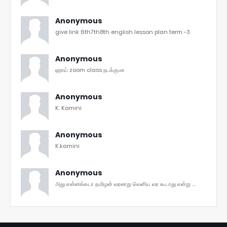
Anonymous
give link 6th7th8th english lesson plan term -3
Anonymous
ஹாய் zoom class நடக்குமா
Anonymous
K. Kamini
Anonymous
K.kamini
Anonymous
அது என்னங்கடா தமிழன் வரலாறு வெளிய வர கூடாது என்று ...