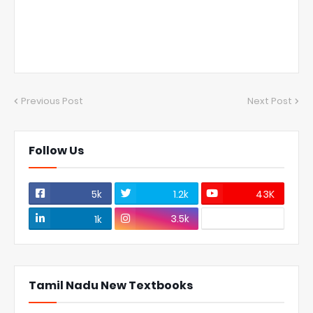
Previous Post
Next Post
Follow Us
5k
1.2k
43K
3.5k
1k
Tamil Nadu New Textbooks