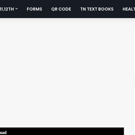
11,12TH
FORMS
QR CODE
TN TEXT BOOKS
HEALT
load