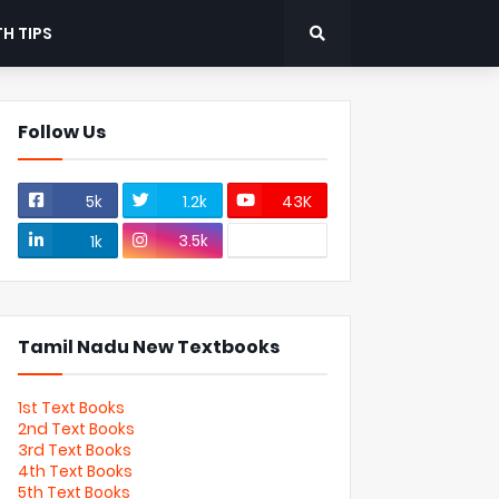
H TIPS
Follow Us
5k
1.2k
43K
3.5k
1k
Tamil Nadu New Textbooks
1st Text Books
2nd Text Books
3rd Text Books
4th Text Books
5th Text Books