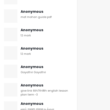
Anonymous
mat mohan guide pdf
Anonymous
12 mark
Anonymous
12 mark
Anonymous
Gayathri Gayathri
Anonymous
give link 6th7th8th english lesson
plan term -3
Anonymous
ஹாய் zoom class நடக்குமா