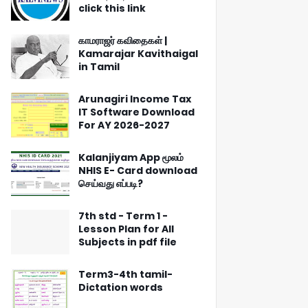
click this link
காமராஜர் கவிதைகள் |
Kamarajar Kavithaigal
in Tamil
Arunagiri Income Tax
IT Software Download
For AY 2026-2027
Kalanjiyam App மூலம்
NHIS E- Card download
செய்வது எப்படி?
7th std - Term 1 -
Lesson Plan for All
Subjects in pdf file
Term3-4th tamil-
Dictation words