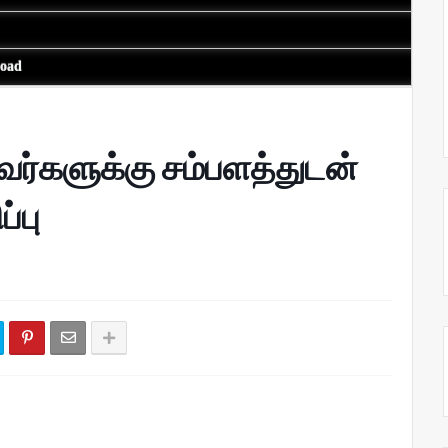
load
ர்களுக்கு சம்பளத்துடன்
்பு