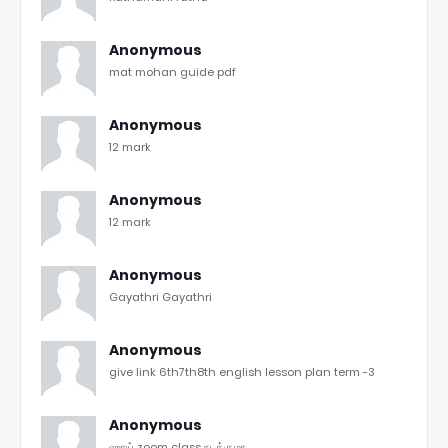
Anonymous
mat mohan guide pdf
Anonymous
12 mark
Anonymous
12 mark
Anonymous
Gayathri Gayathri
Anonymous
give link 6th7th8th english lesson plan term -3
Anonymous
ஹாய் zoom class நடக்குமா