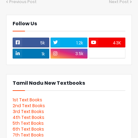
Previous Post
Next Post
Follow Us
5k
1.2k
43K
3.5k
1k
Tamil Nadu New Textbooks
1st Text Books
2nd Text Books
3rd Text Books
4th Text Books
5th Text Books
6th Text Books
7th Text Books