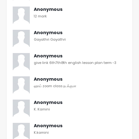
Anonymous
12 mark
Anonymous
Gayathri Gayathri
Anonymous
give link 6th7th8th english lesson plan term -3
Anonymous
ஹாய் zoom class நடக்குமா
Anonymous
K. Kamini
Anonymous
K.kamini