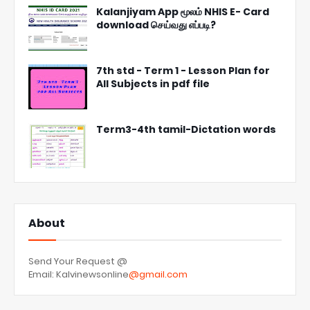
Kalanjiyam App மூலம் NHIS E- Card
download செய்வது எப்படி?
7th std - Term 1 - Lesson Plan for
All Subjects in pdf file
Term3-4th tamil-Dictation words
About
Send Your Request @
Email: Kalvinewsonline
@gmail.com