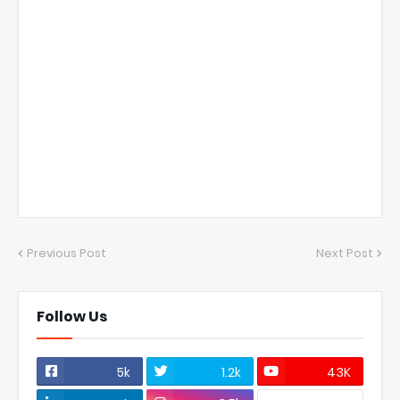
Previous Post
Next Post
Follow Us
5k
1.2k
43K