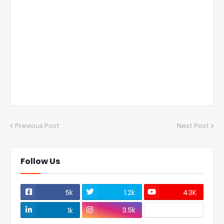
Previous Post
Next Post
Follow Us
5k
1.2k
43K
3.5k
1k