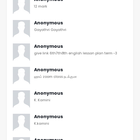
12 mark
Anonymous
Gayathri Gayathri
Anonymous
give link 6th7th8th english lesson plan term -3
Anonymous
ஹாய் zoom class நடக்குமா
Anonymous
K. Kamini
Anonymous
K.kamini
Anonymous