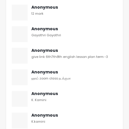
Anonymous
12 mark
Anonymous
Gayathri Gayathri
Anonymous
give link 6th7th8th english lesson plan term -3
Anonymous
ஹாய் zoom class நடக்குமா
Anonymous
K. Kamini
Anonymous
K.kamini