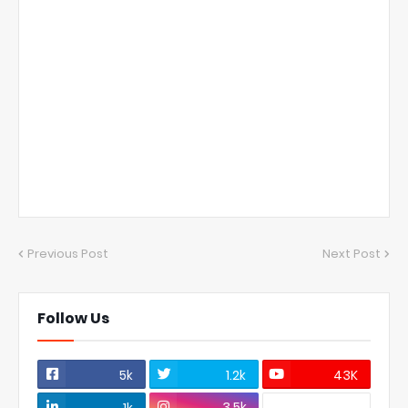
Previous Post
Next Post
Follow Us
5k
1.2k
43K
3.5k
1k