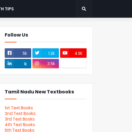
H TIPS
Follow Us
5k
1.2k
43K
3.5k
1k
Tamil Nadu New Textbooks
1st Text Books
2nd Text Books
3rd Text Books
4th Text Books
5th Text Books