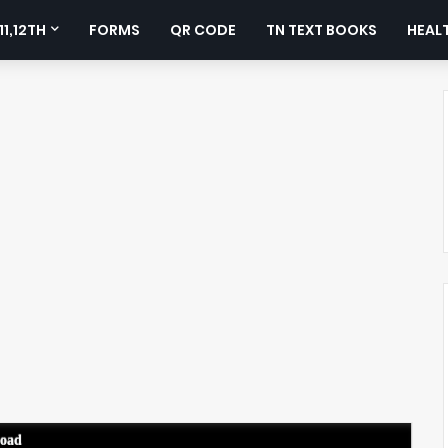
11,12TH
FORMS
QR CODE
TN TEXT BOOKS
HEALT
load