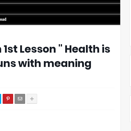
load
1st Lesson " Health is
ouns with meaning