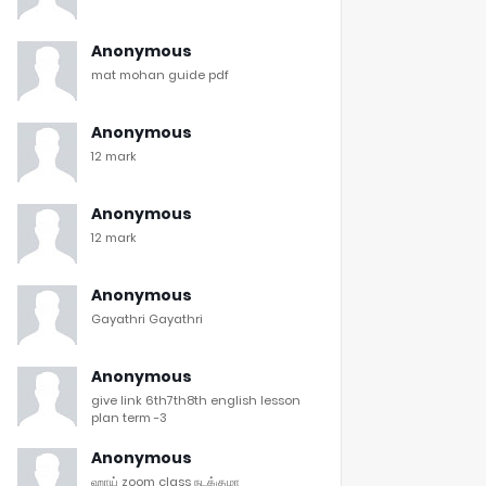
Anonymous
mat mohan guide pdf
Anonymous
12 mark
Anonymous
12 mark
Anonymous
Gayathri Gayathri
Anonymous
give link 6th7th8th english lesson
plan term -3
Anonymous
ஹாய் zoom class நடக்குமா